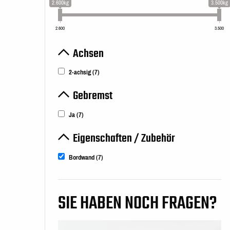
2.600kg
3.500kg
2.600
3.500
Achsen
2-achsig
(7)
Gebremst
Ja
(7)
Eigenschaften / Zubehör
Bordwand
(7)
SIE HABEN NOCH FRAGEN?