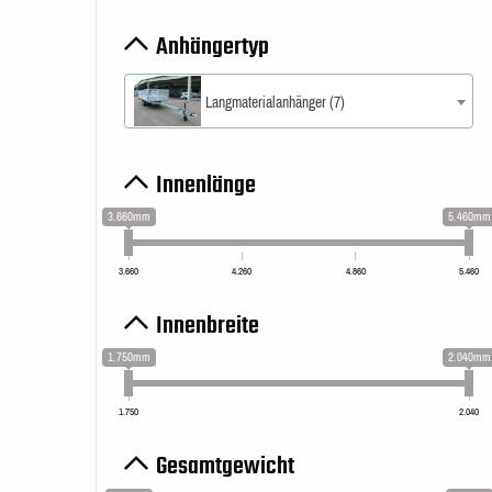
Anhängertyp
Langmaterialanhänger (7)
Innenlänge
3.660mm
5.460mm
3.660
4.260
4.860
5.460
Innenbreite
1.750mm
2.040mm
1.750
2.040
Gesamtgewicht