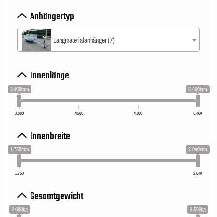
Anhängertyp
Langmaterialanhänger (7)
Innenlänge
3.660mm
5.460mm
3.660
4.260
4.860
5.460
Innenbreite
1.750mm
2.040mm
1.750
2.040
Gesamtgewicht
2.600kg
3.500kg