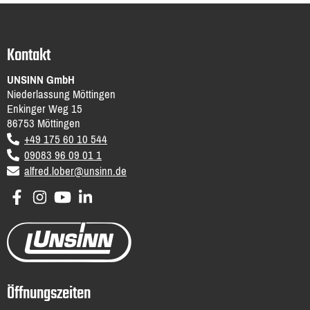
Kontakt
UNSINN GmbH
Niederlassung Möttingen
Enkinger Weg 15
86753
Möttingen
DE
+49 175 60 10 544
09083 96 09 01 1
email
alfred.lober@unsinn.de
Öffnungszeiten