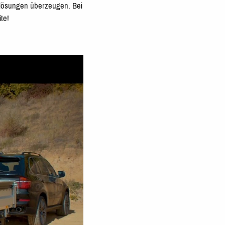
tlösungen überzeugen. Bei
te!
 Stahlbordwand & integrierter Netz- und Planenleiste