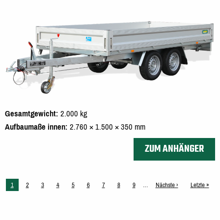
Gesamtgewicht
2.000 kg
Aufbaumaße innen
2.760 × 1.500 × 350 mm
ZUM ANHÄNGER
Aktuelle
1
Seite
2
Seite
3
Seite
4
Seite
5
Seite
6
Seite
7
Seite
8
Seite
9
…
Nächste
Nächste ›
Letzte
Letzte »
Seite
Seite
Seite