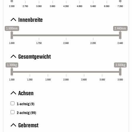
2.300
2.760
3.060
3.660
4.260
4.860
5.460
6.060
7.260
Innenbreite
1.500mm
2.440mm
1.500
1.750
2.040
2.200
2.440
Gesamtgewicht
1.300kg
3.500kg
1.300
1.350
1.500
2.000
2.600
3.000
3.500
Achsen
1-achsig
(9)
2-achsig
(99)
Gebremst