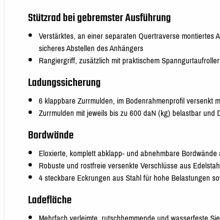
Stützrad bei gebremster Ausführung
Verstärktes, an einer separaten Quertraverse montiertes Au
sicheres Abstellen des Anhängers
Rangiergriff, zusätzlich mit praktischem Spanngurtaufrolle
Ladungssicherung
6 klappbare Zurrmulden, im Bodenrahmenprofil versenkt m
Zurrmulden mit jeweils bis zu 600 daN (kg) belastbar und D
Bordwände
Eloxierte, komplett abklapp- und abnehmbare Bordwände 
Robuste und rostfreie versenkte Verschlüsse aus Edelstah
4 steckbare Eckrungen aus Stahl für hohe Belastungen s
Ladefläche
Mehrfach verleimte, rutschhemmende und wasserfeste Sie