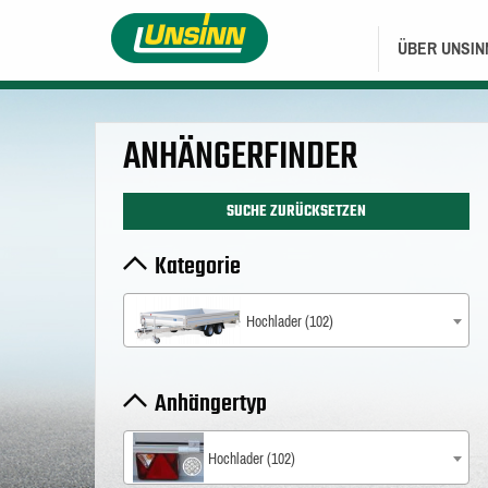
Direkt
HAUPTNAVIGA
zum
ÜBER UNSIN
Inhalt
ANHÄNGERFINDER
SUCHE ZURÜCKSETZEN
Kategorie
Hochlader (102)
Anhängertyp
Hochlader (102)