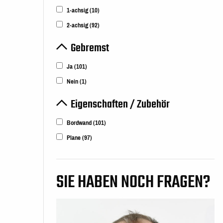
1-achsig
(10)
2-achsig
(92)
Gebremst
Ja
(101)
Nein
(1)
Eigenschaften / Zubehör
Bordwand
(101)
Plane
(97)
SIE HABEN NOCH FRAGEN?