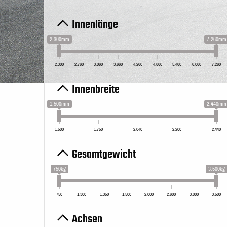
Innenlänge
2.300mm
7.260mm
2.300
2.760
3.060
3.660
4.260
4.860
5.460
6.060
7.260
Innenbreite
1.500mm
2.440mm
1.500
1.750
2.040
2.200
2.440
Gesamtgewicht
750kg
3.500kg
750
1.300
1.350
1.500
2.000
2.600
3.000
3.500
Achsen