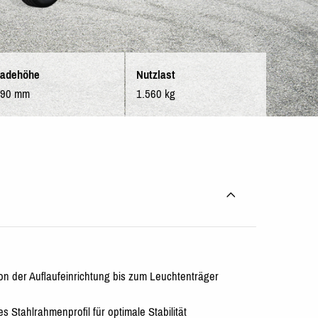
adehöhe
Nutzlast
690 mm
1.560 kg
on der Auflaufeinrichtung bis zum Leuchtenträger
 Stahlrahmenprofil für optimale Stabilität