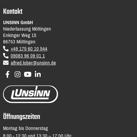
Kontakt
UNSINN GmbH
Niederlassung Möttingen
Enkinger Weg 15
86753
Möttingen
DE
+49 175 60 10 544
09083 96 09 01 1
email
alfred.lober@unsinn.de
Öffnungszeiten
Montag bis Donnerstag
8:00 - 12:30 und 13:30 – 17:00 Uhr