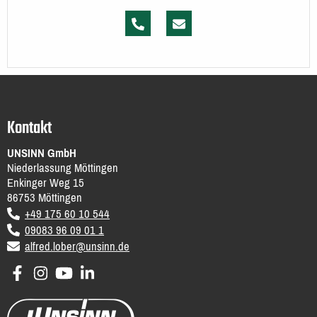
Kontakt
UNSINN GmbH
Niederlassung Möttingen
Enkinger Weg 15
86753
Möttingen
DE
+49 175 60 10 544
09083 96 09 01 1
email
alfred.lober@unsinn.de