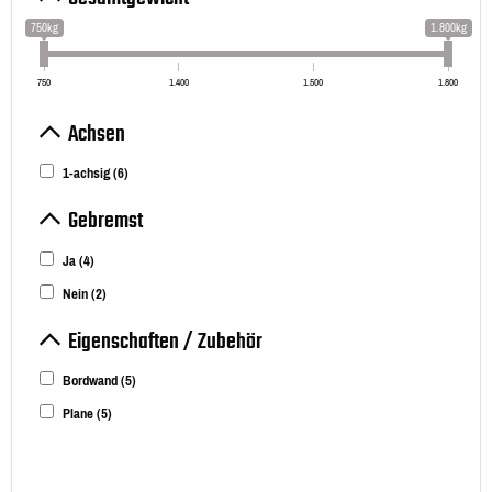
750kg
1.800kg
750
1.400
1.500
1.800
Achsen
1-achsig
(6)
Gebremst
Ja
(4)
Nein
(2)
Eigenschaften / Zubehör
Bordwand
(5)
Plane
(5)