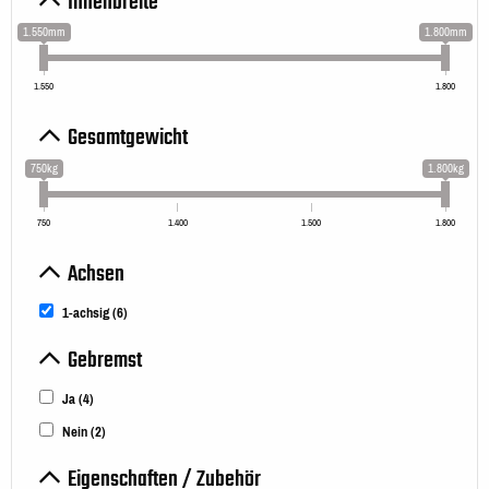
Innenbreite
1.550mm
1.800mm
1.550
1.800
Gesamtgewicht
750kg
1.800kg
750
1.400
1.500
1.800
Achsen
1-achsig
(6)
Gebremst
Ja
(4)
Nein
(2)
Eigenschaften / Zubehör