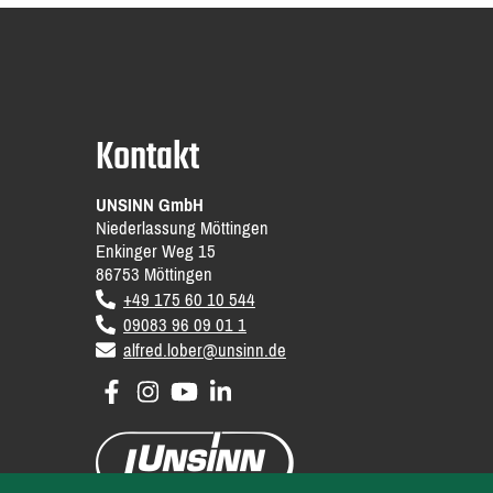
Kontakt
UNSINN GmbH
Niederlassung Möttingen
Enkinger Weg 15
86753
Möttingen
DE
+49 175 60 10 544
09083 96 09 01 1
email
alfred.lober@unsinn.de