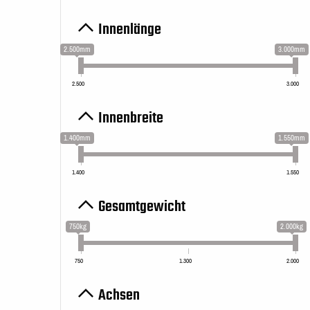
Innenlänge
2.500mm
3.000mm
2.500
3.000
Innenbreite
1.400mm
1.550mm
1.400
1.550
Gesamtgewicht
750kg
2.000kg
750
1.300
2.000
Achsen