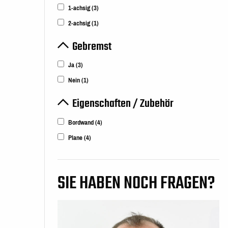
1-achsig
(3)
2-achsig
(1)
Gebremst
Ja
(3)
Nein
(1)
Eigenschaften / Zubehör
Bordwand
(4)
Plane
(4)
SIE HABEN NOCH FRAGEN?