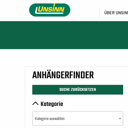
Direkt
HAUPTNAVIGA
zum
ÜBER UNSIN
Inhalt
ANHÄNGERFINDER
SUCHE ZURÜCKSETZEN
Kategorie
Kategorie auswählen