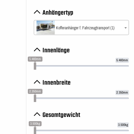
Anhängertyp
Kofferanhänger f. Fahrzeugtransport (1)
Innenlänge
5.460mm
5.460mm
Innenbreite
2.350mm
2.350mm
Gesamtgewicht
3.500kg
3.500kg