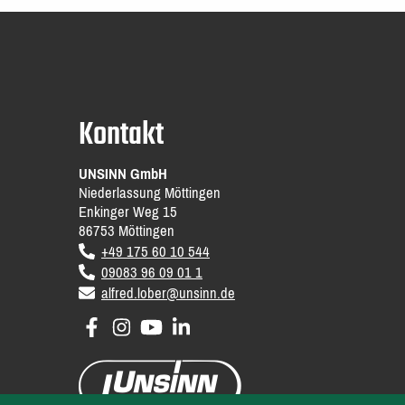
Kontakt
UNSINN GmbH
Niederlassung Möttingen
Enkinger Weg 15
86753
Möttingen
DE
+49 175 60 10 544
09083 96 09 01 1
email
alfred.lober@unsinn.de