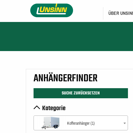
Direkt
HAUPTNAVIGA
zum
ÜBER UNSIN
Inhalt
ANHÄNGERFINDER
SUCHE ZURÜCKSETZEN
Kategorie
Kofferanhänger (1)