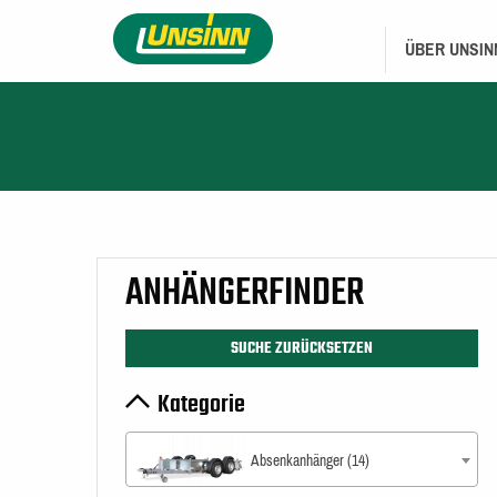
Direkt
HAUPTNAVIGA
zum
ÜBER UNSIN
Inhalt
ANHÄNGERFINDER
SUCHE ZURÜCKSETZEN
Kategorie
Absenkanhänger (14)