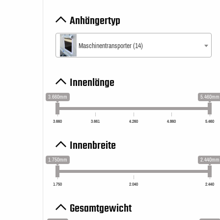
Anhängertyp
Maschinentransporter (14)
Innenlänge
3.660mm
5.460mm
3.660
3.661
4.260
4.860
5.460
Innenbreite
1.750mm
2.440mm
1.750
2.040
2.440
Gesamtgewicht