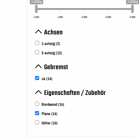
1.500kg
3.500kg
1.500
1.800
2.600
3.000
3.500
Achsen
1-achsig
(2)
2-achsig
(12)
Gebremst
Ja
(14)
Eigenschaften / Zubehör
Bordwand
(14)
Plane
(14)
Gitter
(10)