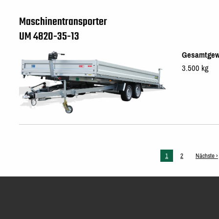
Maschinentransporter
UM 4820-35-13
Gesamtgew
3.500 kg
Aktuelle
1
Seite
2
Nächste
Nächste ›
Seite
Seite