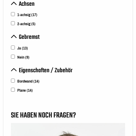
Achsen
1-achsig
(17)
2-achsig
(5)
Gebremst
Ja
(13)
Nein
(9)
Eigenschaften / Zubehör
Bordwand
(14)
Plane
(14)
SIE HABEN NOCH FRAGEN?