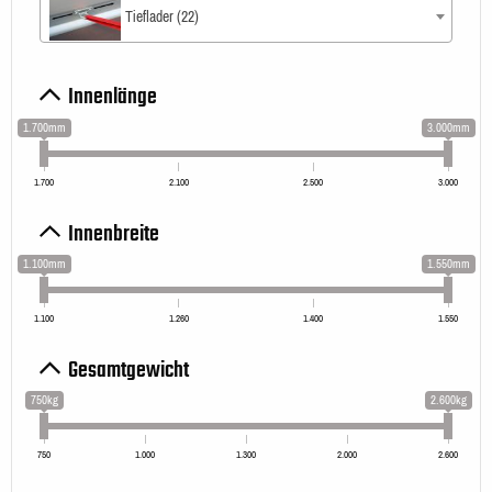
Tieflader (22)
Innenlänge
1.700mm
3.000mm
1.700
2.100
2.500
3.000
Innenbreite
1.100mm
1.550mm
1.100
1.260
1.400
1.550
Gesamtgewicht
750kg
2.600kg
750
1.000
1.300
2.000
2.600