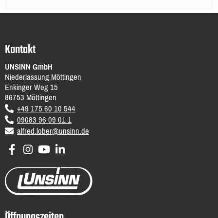
Kontakt
UNSINN GmbH
Niederlassung Möttingen
Enkinger Weg 15
86753
Möttingen
DE
+49 175 60 10 544
09083 96 09 01 1
email
alfred.lober@unsinn.de
Öffnungszeiten