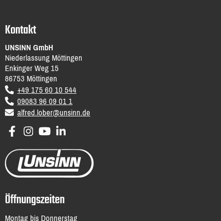
Kontakt
UNSINN GmbH
Niederlassung Möttingen
Enkinger Weg 15
86753
Möttingen
DE
+49 175 60 10 544
09083 96 09 01 1
email
alfred.lober@unsinn.de
Öffnungszeiten
Montag bis Donnerstag