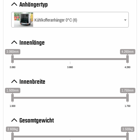
Anhängertyp
Kühlkofferanhänger 0°C (6)
Innenlänge
3.060mm
4.260mm
3.060
3.660
4.260
Innenbreite
1.500mm
1.750mm
1.500
1.750
Gesamtgewicht
2.600kg
3.500kg