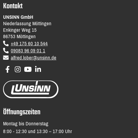
Kontakt
UNSINN GmbH
Niederlassung Möttingen
Enkinger Weg 15
86753
Möttingen
DE
+49 175 60 10 544
09083 96 09 01 1
email
alfred.lober@unsinn.de
Öffnungszeiten
Montag bis Donnerstag
8:00 - 12:30 und 13:30 – 17:00 Uhr