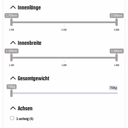
Innenlänge
1.700mm
2.500mm
1.700
2.100
2.500
Innenbreite
1.100mm
1.400mm
1.100
1.260
1.400
Gesamtgewicht
750kg
750kg
Achsen
1-achsig
(5)