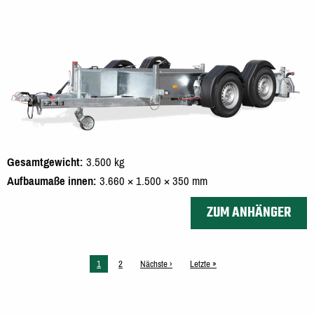
Gesamtgewicht
3.500 kg
Aufbaumaße innen
3.660 × 1.500 × 350 mm
ZUM ANHÄNGER
Aktuelle
1
Seite
2
Nächste
Nächste ›
Letzte
Letzte »
Seite
Seite
Seite