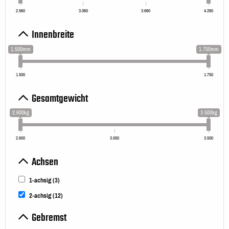
2.560
3.060
3.660
4.260
Innenbreite
1.500mm
1.750mm
1.500
1.750
Gesamtgewicht
2.600kg
3.500kg
2.600
3.000
3.500
Achsen
1-achsig
(3)
2-achsig
(12)
Gebremst